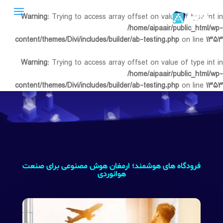
Warning
: Trying to access array offset on value of type int in
/home/aipaair/public_html/wp-
content/themes/Divi/includes/builder/ab-testing.php
on line
۱۳۵۳
Warning
: Trying to access array offset on value of type int in
/home/aipaair/public_html/wp-
content/themes/Divi/includes/builder/ab-testing.php
on line
۱۳۵۳
فرودگاه های هوشمند؛ ارمغان هوش مصنوعی برای صنعت
هوانوردی