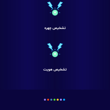
تشخیص چهره
تشخیص هویت