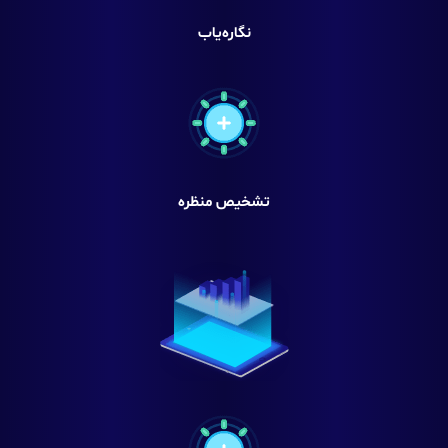
نگاره‌‎یاب
تشخیص منظره