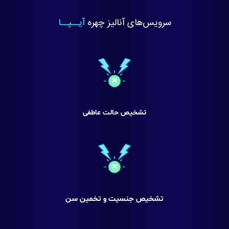
سرویس‌های آنالیز چهره
آیــپــا
تشخیص حالت عاطفی
تشخیص جنسیت و تخمین سن