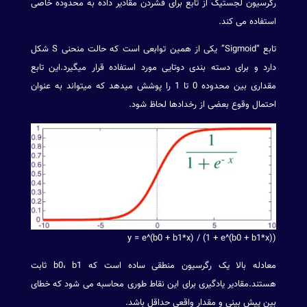
رگرسیون لجستیک از تابع برای فشردن مقادیر داده به محدوده خاصی
استفاده می کند.
تابع “Sigmoid” یکی از همین توابعی است که حالت منحنی S شکل
دارد و برای دسته بندی دوتایی مورد استفاده قرار میگیرد.این تابع
مقداری بین محدوده 0 تا 1 را پوشش میدهد که میتواند به عنوان
احتمال وقوع بعضی از رخدادها لحاظ شود.
y = e^(b0 + b1*x) / (1 + e^(b0 + b1*x))
معادله بالا یک رگرسیون منطقی ساده است که b0، b1 ثابت
هستند.مقادیر یادگیری برای این نقاط طوری محاسبه می شود که خطای
بین پیش بینی و مقدار واقعی حداقل باشد.