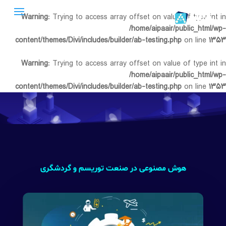
Warning
: Trying to access array offset on value of type int in
/home/aipaair/public_html/wp-
content/themes/Divi/includes/builder/ab-testing.php
on line
۱۳۵۳
Warning
: Trying to access array offset on value of type int in
/home/aipaair/public_html/wp-
content/themes/Divi/includes/builder/ab-testing.php
on line
۱۳۵۳
هوش مصنوعی در صنعت توریسم و گردشگری