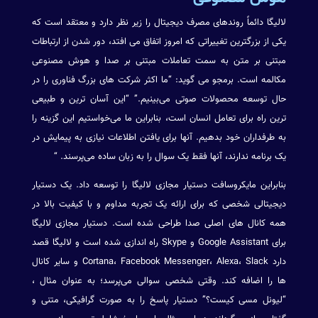
لالیگا دائماً روندهای مصرف دیجیتال را زیر نظر دارد و معتقد است که
یکی از بزرگترین تغییراتی که امروز اتفاق می افتد، دور شدن از ارتباطات
مبتنی بر متن به سمت تعاملات مبتنی بر صدا و هوش مصنوعی
مکالمه است. برمجو می گوید: “ما اکثر شرکت های بزرگ فناوری را در
حال توسعه محصولات صوتی می‌بینیم.” “این آسان ترین و طبیعی
ترین راه برای تعامل انسان است، بنابراین ما می‌خواستیم این گزینه را
به طرفداران خود بدهیم. آنها برای یافتن اطلاعات نیازی به پیمایش در
یک برنامه ندارند، آنها فقط یک سوال را به زبان ساده می‌پرسند. “
بنابراین مایکروسافت دستیار مجازی لالیگا را توسعه داد. یک دستیار
دیجیتالی شخصی که برای ارائه یک تجربه مداوم و با کیفیت بالا در
همه کانال های اصلی صدا طراحی شده است. دستیار مجازی لالیگا
برای Google Assistant و Skype راه اندازی شده است و لالیگا قصد
دارد Cortana، Facebook Messenger، Alexa، Slack و سایر کانال
ها را اضافه کند. وقتی شخصی سوالی می‌پرسد؛ به عنوان مثال ،
“لیونل مسی کیست؟” دستیار پاسخ را به صورت گرافیکی، متنی و