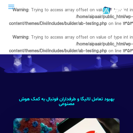
Warning
: Trying to access array offset on value of type int in
/home/aipaair/public_html/wp-
content/themes/Divi/includes/builder/ab-testing.php
on line
۱۳۵۳
Warning
: Trying to access array offset on value of type int in
/home/aipaair/public_html/wp-
content/themes/Divi/includes/builder/ab-testing.php
on line
۱۳۵۳
بهبود تعامل لالیگا و طرفداران فوتبال به کمک هوش
مصنوعی