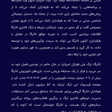
مبتنی بر Microsoft Azure ایجاد کرد. لیگ اسپانیا اکنون وب سایت‌ها
و برنامه‌هایی را ایجاد می‌کند که به طرفداران کمک می‌کند تا از
روش‌های جدید تماشای بازی لذت ببرند، از جمله یک دستیار دیجیتالی
شخصی مبتنی بر صدا که به طرفداران کمک می‌کند تا از طریق هوش
مصنوعی گفت و گو محور در مورد بازیکنان، تیم‌ها و لیگ فانتزی لالیگا
اطلاعات بیشتری کسب کنند. با تجربه موفق لالیگا در تعامل با
طرفداران، اکنون لالیگا می تواند به سرعت نوآوری‌های خود را توسعه
داده، به کار گیرد و تقسیم بندی کند و همچنین به طور مداوم هویت
نام تجاری خود را ارتقا دهد.
لالیگا، لیگ ملی فوتبال اسپانیا، در حال حاضر در نودمین فصل خود به
سر می‌برد و فراتر از یک مسابقه ورزشی است. بازی‌های تلویزیونی لالیگا
بیش از ۲.۷ میلیارد بیننده تلویزیونی را در فصل ۲۰۱۷-۲۰۱۸ جذب کرد و
صفحه فیسبوک این لیگ نزدیک به ۵۲ میلیون دنبال کننده دارد.
هواداران لالیگا گروهی پرشور هستند که مشتاق بررسی آمار مسابقات،
مدیریت تیم‌های فانتزی لیگ و پیگیری فعالیت‌های روزانه بزرگترین
ستاره‌های لیگ هستند. و لالیگا خوشحال است که آنچه را که
می‌خواهند به طرفداران می دهد.