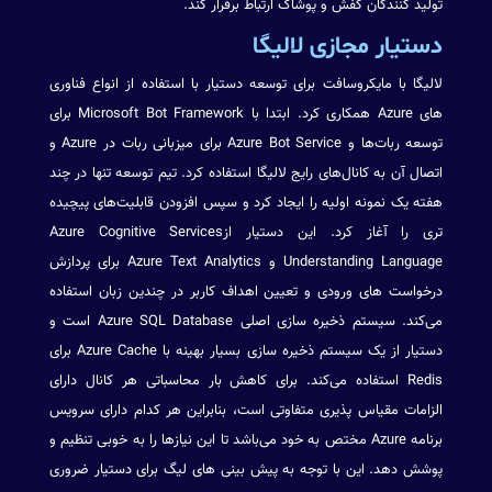
تولید کنندگان کفش و پوشاک ارتباط برقرار کند.
دستیار مجازی لالیگا
لالیگا با مایکروسافت برای توسعه دستیار با استفاده از انواع فناوری
های Azure همکاری کرد. ابتدا با Microsoft Bot Framework برای
توسعه ربات‌ها و Azure Bot Service برای میزبانی ربات در Azure و
اتصال آن به کانال‌های رایج لالیگا استفاده کرد. تیم توسعه تنها در چند
هفته یک نمونه اولیه را ایجاد کرد و سپس افزودن قابلیت‌های پیچیده
تری را آغاز کرد. این دستیار ازAzure Cognitive Services
Understanding Language و Azure Text Analytics برای پردازش
درخواست های ورودی و تعیین اهداف کاربر در چندین زبان استفاده
می‌کند. سیستم ذخیره سازی اصلی Azure SQL Database است و
دستیار از یک سیستم ذخیره سازی بسیار بهینه با Azure Cache برای
Redis استفاده می‌کند. برای کاهش بار محاسباتی هر کانال دارای
الزامات مقیاس پذیری متفاوتی است، بنابراین هر کدام دارای سرویس
برنامه Azure مختص به خود می‌باشد تا این نیازها را به خوبی تنظیم و
پوشش دهد. این با توجه به پیش بینی های لیگ برای دستیار ضروری