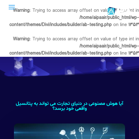
Warning
: Trying to access array offset on value of type int in
/home/aipaair/public_html/wp-
content/themes/Divi/includes/builder/ab-testing.php
on line
۱۳۵۳
Warning
: Trying to access array offset on value of type int in
/home/aipaair/public_html/wp-
content/themes/Divi/includes/builder/ab-testing.php
on line
۱۳۵۳
آیا هوش مصنوعی در دنیای تجارت می تواند به پتانسیل
واقعی خود برسد؟