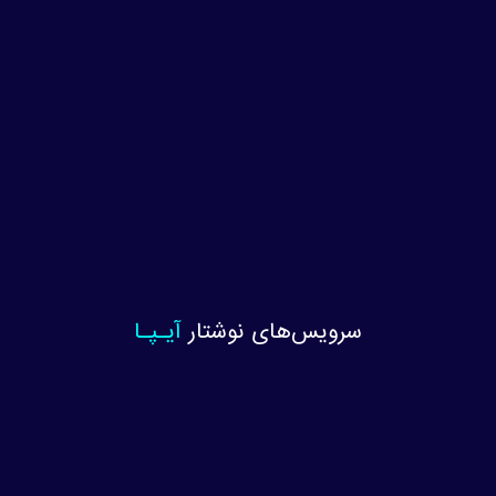
سرویس‌های نوشتار
آیـپـا