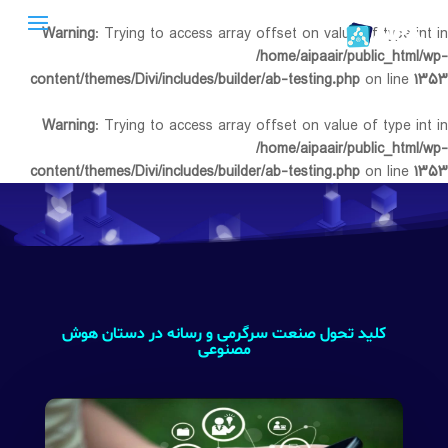
Warning
: Trying to access array offset on value of type int in
/home/aipaair/public_html/wp-
content/themes/Divi/includes/builder/ab-testing.php
on line
۱۳۵۳
Warning
: Trying to access array offset on value of type int in
/home/aipaair/public_html/wp-
content/themes/Divi/includes/builder/ab-testing.php
on line
۱۳۵۳
کلید تحول صنعت سرگرمی و رسانه در دستان هوش
مصنوعی