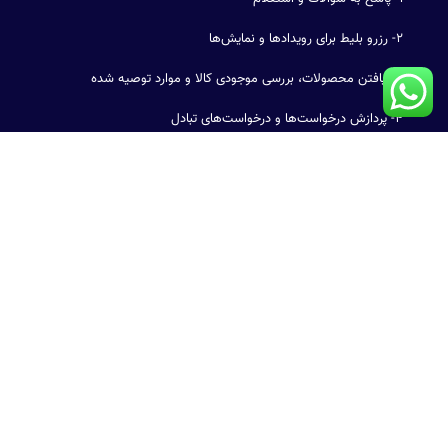
۲- رزرو بلیط برای رویدادها و نمایش‌ها
۳- یافتن محصولات، بررسی موجودی کالا و موارد توصیه شده
۴- پردازش درخواست‌ها و درخواست‌های تبادل
۵- تأیید سفارشات و ارسال کالا
۶- جمع آوری بازخورد مشتری
۷- تبلیغ محصولات
۸- معرفی محصولات و خدمات جدید
۹- تبدیل شدن به دستیار خرید شخصی
۱۰- انجام آزمون‌ها، تبلیغات و مسابقات با مشتریان
←
قبلی : کاربرد های برتر هوش مصنوعی در تولید و