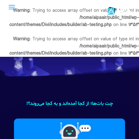
Warning
: Trying to access array offset on value of type int in
/home/aipaair/public_html/wp-
content/themes/Divi/includes/builder/ab-testing.php
on line
۱۳۵۳
Warning
: Trying to access array offset on value of type int in
/home/aipaair/public_html/wp-
content/themes/Divi/includes/builder/ab-testing.php
on line
۱۳۵۳
چت بات‌ها؛ از کجا آمده‌اند و به کجا می‌روند؟!