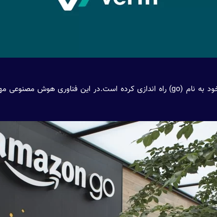
شرکت آمازون (amazon) بخش هوش مصنوعی خود به نام (go) راه اندازی کرده است.در ای