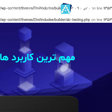
l/wp-content/themes/Divi/includes/builder/ab-testing.php
on line
۱۳۵۳
خانه
سرویس‌ها
دموها
م
l/wp-content/themes/Divi/includes/builder/ab-testing.php
on line
۱۳۵۳