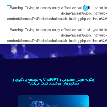
Warning
: Trying to access array offset on value of type int in
/home/aipaair/public_html/wp-
content/themes/Divi/includes/builder/ab-testing.php
on line
۱۳۵۳
Warning
: Trying to access array offset on value of type int in
/home/aipaair/public_html/wp-
content/themes/Divi/includes/builder/ab-testing.php
on line
۱۳۵۳
چگونه هوش مصنوعی و ChatGPT به توسعه یادگیری و
دستیارهای هوشمند کمک می‌کند؟